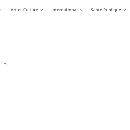
at
Art et Culture
International
Santé Publique
 –...