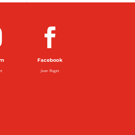


am
Facebook
et
Jean Roget