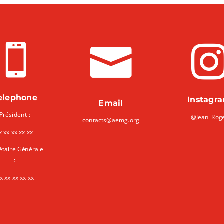


elephone
Instagr
Email
Président :
@Jean_Rog
contacts@aemg.org
x xx xx xx xx
étaire Générale
:
x xx xx xx xx