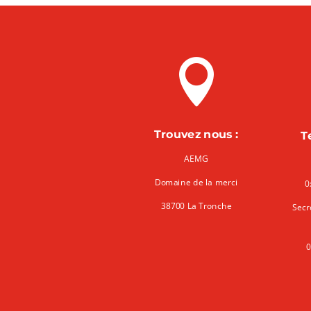

Trouvez nous :
T
AEMG
Domaine de la merci
0
38700 La Tronche
Secr
0