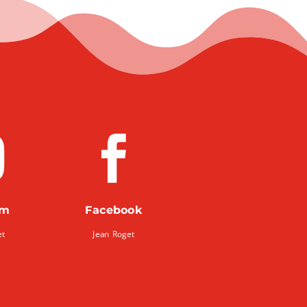


am
Facebook
et
Jean Roget