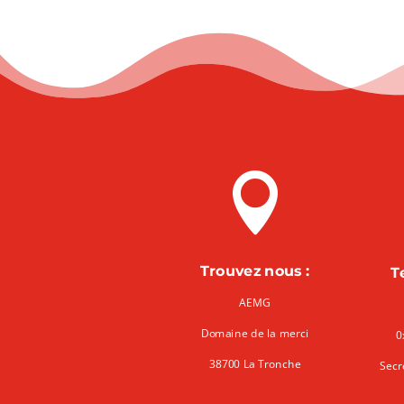

Trouvez nous :
T
AEMG
Domaine de la merci
0
38700 La Tronche
Secr