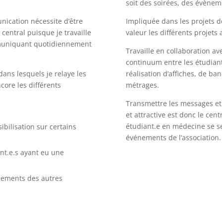
soit des soirées, des évèneme
nication nécessite d’être
Impliquée dans les projets d
 central puisque je travaille
valeur les différents projets
ommuniquant quotidiennement
Travaille en collaboration 
continuum entre les étudiant.
ans lesquels je relaye les
réalisation d’affiches, de ba
core les différents
métrages.
Transmettre les messages et
et attractive est donc le c
étudiant.e en médecine se sen
ibilisation sur certains
événements de l’association.
ant.e.s ayant eu une
énements des autres