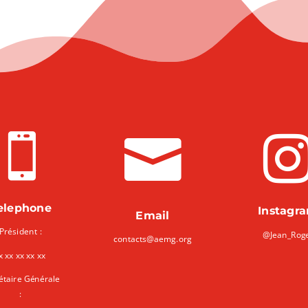


elephone
Instagr
Email
Président :
@Jean_Rog
contacts@aemg.org
x xx xx xx xx
étaire Générale
: