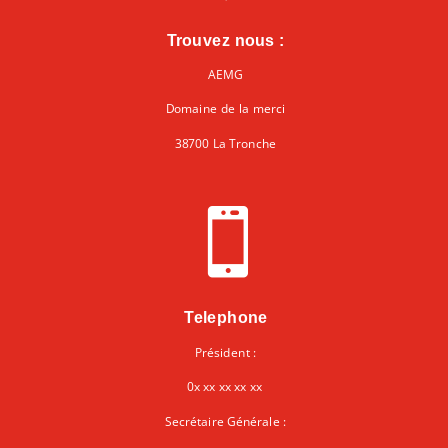
Trouvez nous :
AEMG
Domaine de la merci
38700 La Tronche

Telephone
Président :
0x xx xx xx xx
Secrétaire Générale :