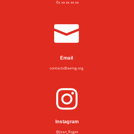
0x xx xx xx xx

Email
contacts@aemg.org

Instagram
@Jean_Roget