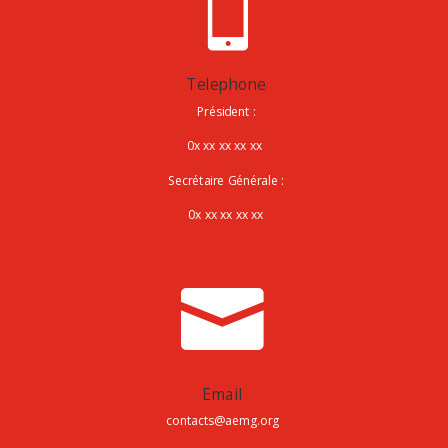

Telephone
Président :
0x xx xx xx xx
Secrétaire Générale :
0x xx xx xx xx

Email
contacts@aemg.org